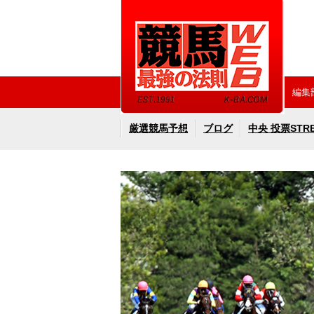
編集
厳選競馬予想
ブログ
中央 投票STR