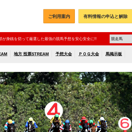
ご利用案内
有料情報の申込と解除
部が身銭を切って厳選した最強の競馬予想を安心安全に!!
EAM
地方 投票STREAM
予想大会
ＰＯＧ大会
馬掲示板