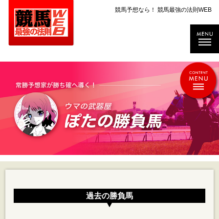
競馬予想なら！ 競馬最強の法則WEB
過去の勝負馬