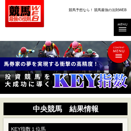
競馬予想なら！ 競馬最強の法則WEB
中央競馬 結果情報
KEY指数１位馬