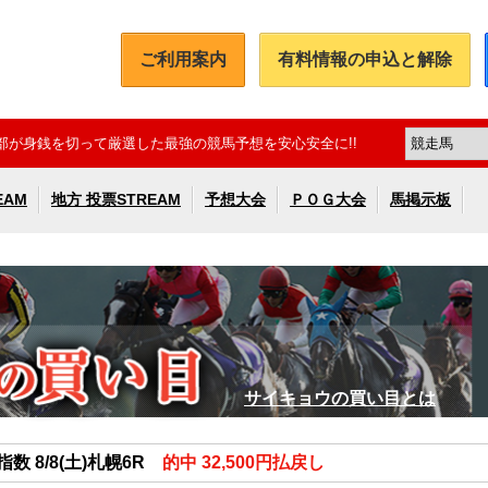
ご利用案内
有料情報の申込と解除
部が身銭を切って厳選した最強の競馬予想を安心安全に!!
EAM
地方 投票STREAM
予想大会
ＰＯＧ大会
馬掲示板
サイキョウの買い目とは
 8/8(土)札幌6R
的中 32,500円払戻し