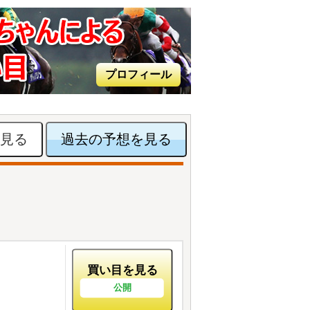
プロフィール
見る
過去の予想を見る
買い目を見る
公開