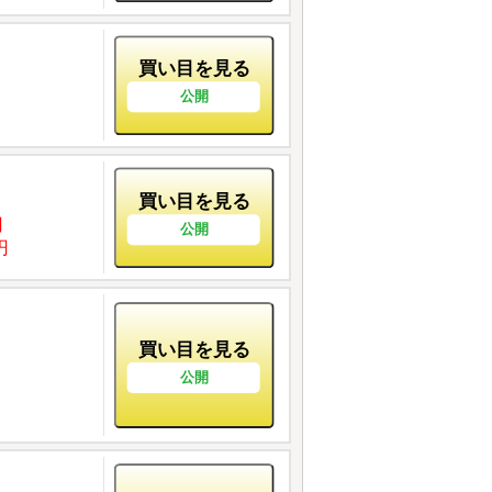
買い目を見る
公開
買い目を見る
円
公開
円
買い目を見る
公開