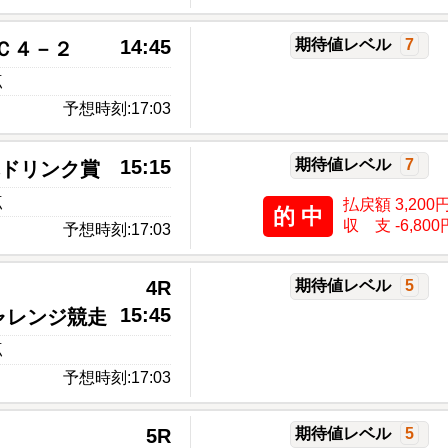
14:45
期待値レベル
7
Ｃ４－２
点
予想時刻:17:03
15:15
期待値レベル
7
れドリンク賞
点
払戻額 3,200
的 中
収 支 -6,800
予想時刻:17:03
4R
期待値レベル
5
15:45
ャレンジ競走
点
予想時刻:17:03
5R
期待値レベル
5