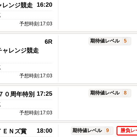
16:20
ャレンジ競走
点
予想時刻:17:03
6R
期待値レベル
5
チャレンジ競走
点
予想時刻:17:03
17:25
期待値レベル
8
７０周年特別
点
予想時刻:17:03
18:00
ＴＥＮズ賞
期待値レベル
9
勝負レ