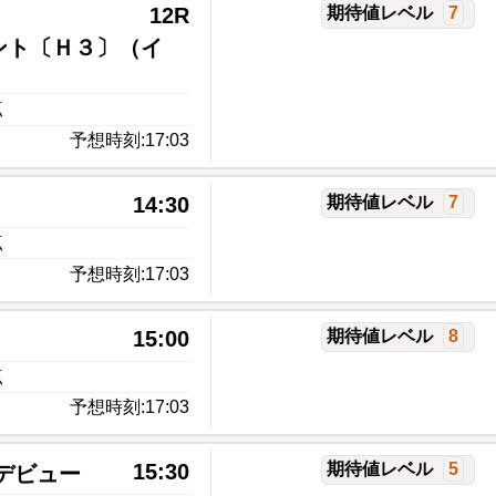
12R
期待値レベル
7
ント〔Ｈ３〕（イ
点
予想時刻:17:03
14:30
期待値レベル
7
点
予想時刻:17:03
15:00
期待値レベル
8
点
予想時刻:17:03
15:30
期待値レベル
5
デビュー