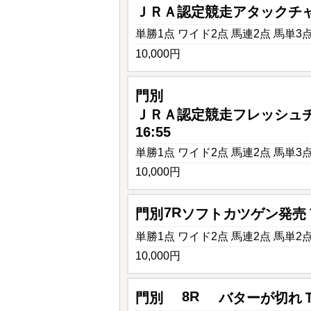
ＪＲＡ認定競走アタックチ
単勝1点 ワイド2点 馬連2点 馬単3
10,000円
門別
ＪＲＡ認定競走フレッシュ
16:55
単勝1点 ワイド2点 馬連2点 馬単3
10,000円
7R
門別
ソフトカツゲン発売
単勝1点 ワイド2点 馬連2点 馬単2
10,000円
8R
門別
バターが切れ