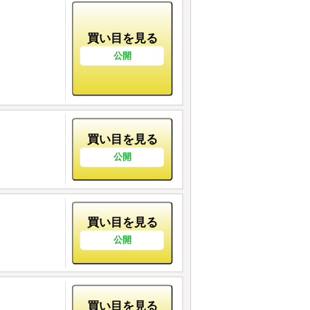
買い目を見る
公開
買い目を見る
公開
買い目を見る
公開
買い目を見る