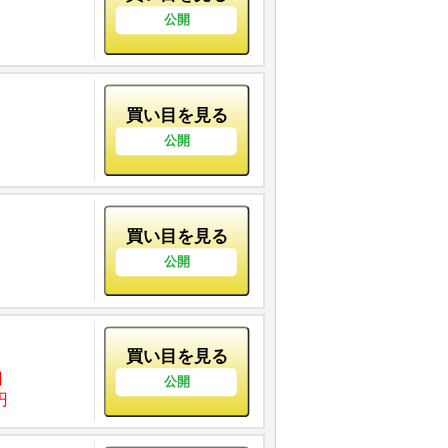
公開
買い目を見る
公開
買い目を見る
公開
買い目を見る
円
公開
円