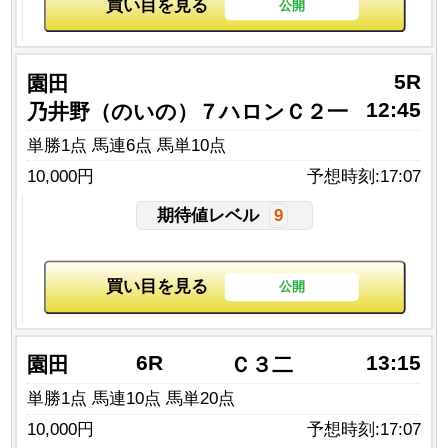
買い目を見る
公開
5R
園田
12:45
乃井野（のいの）７ハロンＣ２一
単勝1点 馬連6点 馬単10点
10,000円
予想時刻:17:07
期待値レベル
9
買い目を見る
公開
6R
13:15
園田
Ｃ３二
単勝1点 馬連10点 馬単20点
10,000円
予想時刻:17:07