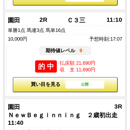
2R
11:10
園田
Ｃ３三
単勝1点 馬連3点 馬単16点
10,000円
予想時刻:17:07
期待値レベル
9
払戻額 21,690円
的 中
収 支 11,690円
買い目を見る
公開
3R
園田
ＮｅｗＢｅｇｉｎｎｉｎｇ ２歳初出走
11:40