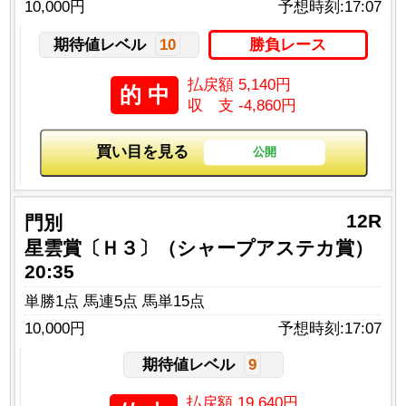
10,000円
予想時刻:17:07
期待値レベル
10
勝負レース
払戻額 5,140円
的 中
収 支 -4,860円
買い目を見る
公開
12R
門別
星雲賞〔Ｈ３〕（シャープアステカ賞）
20:35
単勝1点 馬連5点 馬単15点
10,000円
予想時刻:17:07
期待値レベル
9
払戻額 19,640円