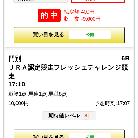
払戻額 400円
的 中
収 支 -9,600円
買い目を見る
公開
6R
門別
ＪＲＡ認定競走フレッシュチャレンジ競
走
17:10
単勝1点 馬連1点 馬単8点
10,000円
予想時刻:17:07
期待値レベル
8
買い目を見る
公開