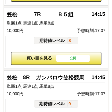
7R
14:15
笠松
Ｂ５組
単勝1点 馬連1点 馬単8点
10,000円
予想時刻:17:07
期待値レベル
8
買い目を見る
公開
8R
14:45
笠松
ガンバロウ笠松競馬
単勝1点 馬連1点 馬単8点
10,000円
予想時刻:17:07
期待値レベル
9