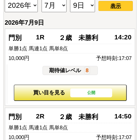
表示
2026年7月9日
1R
14:20
門別
２歳 未勝利
単勝1点 馬連1点 馬単8点
10,000円
予想時刻:17:07
期待値レベル
8
買い目を見る
公開
2R
14:50
門別
２歳 未勝利
単勝1点 馬連1点 馬単8点
10,000円
予想時刻:17:07