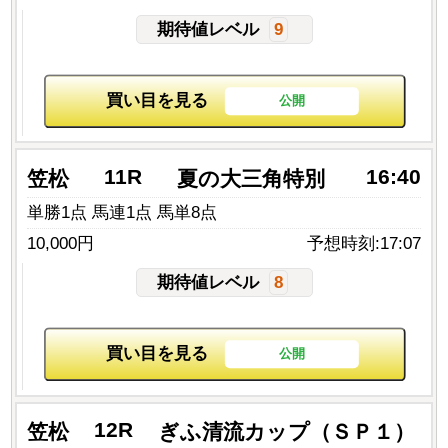
期待値レベル
9
買い目を見る
公開
11R
16:40
笠松
夏の大三角特別
単勝1点 馬連1点 馬単8点
10,000円
予想時刻:17:07
期待値レベル
8
買い目を見る
公開
12R
笠松
ぎふ清流カップ（ＳＰ１）