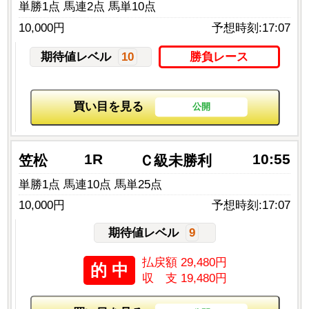
単勝1点 馬連2点 馬単10点
10,000円
予想時刻:17:07
期待値レベル
10
勝負レース
買い目を見る
公開
1R
10:55
笠松
Ｃ級未勝利
単勝1点 馬連10点 馬単25点
10,000円
予想時刻:17:07
期待値レベル
9
払戻額 29,480円
的 中
収 支 19,480円