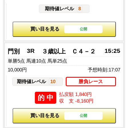
期待値レベル
8
買い目を見る
公開
3R
15:25
門別
３歳以上 Ｃ４－２
単勝5点 馬連10点 馬単25点
10,000円
予想時刻:17:07
期待値レベル
10
勝負レース
払戻額 1,840円
的 中
収 支 -8,160円
買い目を見る
公開