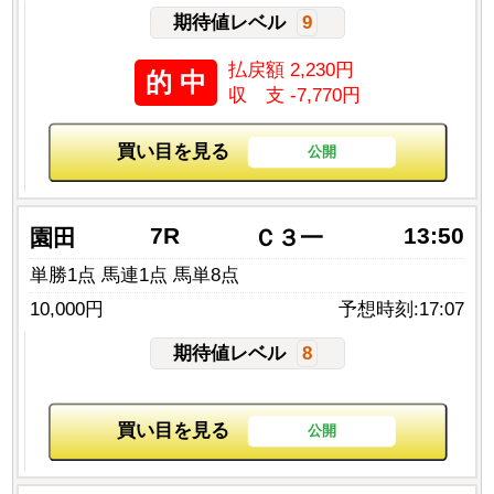
期待値レベル
9
払戻額 2,230円
的 中
収 支 -7,770円
買い目を見る
公開
7R
13:50
園田
Ｃ３一
単勝1点 馬連1点 馬単8点
10,000円
予想時刻:17:07
期待値レベル
8
買い目を見る
公開