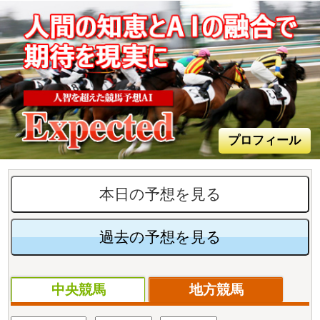
プロフィール
本日の予想を見る
過去の予想を見る
中央競馬
地方競馬