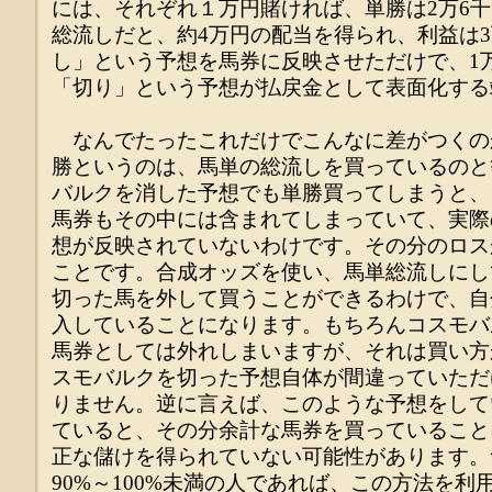
には、それぞれ１万円賭ければ、単勝は2万6千
総流しだと、約4万円の配当を得られ、利益は
し」という予想を馬券に反映させただけで、1
「切り」という予想が払戻金として表面化する
なんでたったこれだけでこんなに差がつくの
勝というのは、馬単の総流しを買っているのと
バルクを消した予想でも単勝買ってしまうと、
馬券もその中には含まれてしまっていて、実際
想が反映されていないわけです。その分のロス
ことです。合成オッズを使い、馬単総流しにし
切った馬を外して買うことができるわけで、自
入していることになります。もちろんコスモバ
馬券としては外れしまいますが、それは買い方
スモバルクを切った予想自体が間違っていただ
りません。逆に言えば、このような予想をして
ていると、その分余計な馬券を買っていること
正な儲けを得られていない可能性があります。
90%～100%未満の人であれば、この方法を