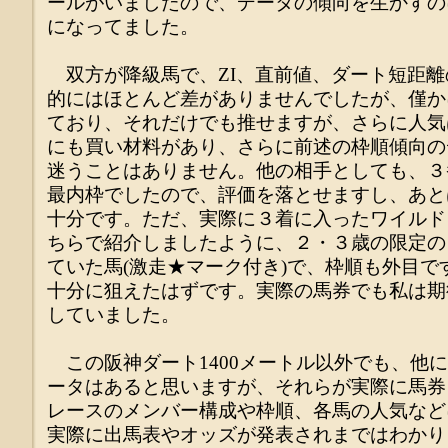
ールがいましたので、データの傾向を生かすの
になってました。
双方が降級馬で、ZI、直前値、ダート短距離
的にはほとんど差がありませんでしたが、僅か
ており、それだけでも推せますが、さらに人気
にも買い材料があり、さらに前述の枠順傾向の
迷うことはありません。他の相手としても、３
最内枠でしたので、評価を落とせますし、あと
十分です。ただ、実際に３着に入ったワイルド
ちらで紹介しましたように、２・３歳の限定の
ていた馬(激走★マーク付き)で、枠順も外目
十分に狙えたはずです。実際の馬券でも私は期
していました。
この阪神ダート1400メートル以外でも、他
ータはあると思いますが、それらが実際に馬券
レースのメンバー構成や枠順、各馬の人気など
実際に出馬表やオッズが発表されまではわかり