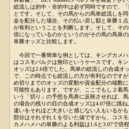
総流しは的中・非的中は必ず同時ですので、「
とです。そして、その馬からの馬単総流しを同
金を配分した場合、その払い戻し額と単勝１点
が有利ということを判断します。そして、その
倍になっているのかというのがその馬の馬単の
単勝オッズと比較します。
今回で一番簡単な例としては、キングカメハ
はコスモバルクは無印というケースです。キン
オッズは2.6倍でした。馬単の総流しの合成オッ
で、この時点でも総流しの方が有利なのですが
め切りまでのオッズの変動や資金配分の端数に
可能性もあります。ですが、ここでもし２着馬
いう「切り」の予想を馬券に反映させれば、馬単
の場合の残りの目の合成オッズは4.07倍に跳ね上
違いをそれほど大きいと感じない人もいるかも
部分はそれぞれ１を引いた値ですから、コスモ
カメハメハの単勝のよる利益は1.6と3.07で