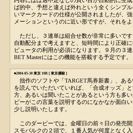
内容にほぼ過不足なしの買い目が自動的に生成
ば的中、予想と違えば外れという全くシンプル
いマークカードの仕様が公開されましたが、強
メーションというのに近い形ですが、それをよ
ただし、３連単は組合せ数が非常に多いです
自動配分まで考えますと、短時間により正確に
ピュータの利用が必須になります。９月の３連
BET Masterにはこの機能を搭載する予定です。
■
2004-05-30 東京 10R [ 東京優駿 ]
拙作のソフトや「TARGET馬券新書」、あ
を読んでいただいていれば、「合成オッズ」と
方、あるいは聞いたことがあるという方も多い
ビーがこの言葉を説明するのになかなか面白い
少し説明いたします。
このダービーでは、金曜日の前々日の発売開
スモバルクの２頭で、１番人気が何度となく入