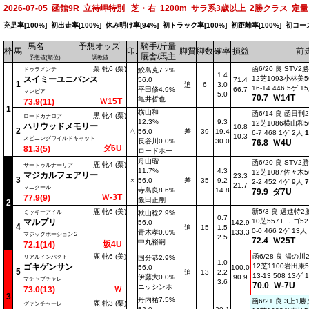
2026-07-05 函館9R 立待岬特別 芝・右 1200m サラ系3歳以上 2勝クラス 定量 
充足率[100%] 初出走率[100%] 休み明け率[94%] 初トラック率[100%] 初距離率[100%] 初コー
馬名
予想オッズ
騎手/斤量
枠
馬
印.
脚質
脚数
確率
損益
前
厩舎/馬主
予想値(順位)
調教値
栗 牝6 (栗)
函6/20 良 STV
ドゥラメンテ
鮫島克7.2%
1.4
スイミーユニバンス
12芝1093小林美56
56.0
71.4
1
追
6
3.0
16-14 446 5ゲ 
平田修4.9%
66.7
マンビア
5.0
70.7 Ｗ14T
亀井哲也
Ｗ15T
73.9(11)
1
横山和
函6/14 良 函日
黒 牝4 (栗)
ロードカナロア
12.3%
9.3
12芝1086横山和56
ハリウッドメモリー
10.8
2
△
56.0
差
39
19.4
6-7 468 1ゲ 2人
1
10.3
スピニングワイルドキャット
長谷川0.0%
30.0
76.8 Ｗ4U
ダ6U
81.3(5)
ロードホー
舟山瑠
函6/20 良 STV
鹿 牝4 (栗)
サートゥルナーリア
11.7%
4.3
12芝1087佐々木56
マジカルフェアリー
23.3
3
×
56.0
差
35
9.2
2-2 452 4ゲ 9人
7
21.7
マニクール
寺島良8.6%
14.8
79.9 ダ7U
Ｗ-3T
77.9(9)
飯田正剛
2
鹿 牝6 (美)
新5/3 良 邁進特
ミッキーアイル
秋山稔2.9%
0.7
マルプリ
10芝557Ｆ．ゴ52 
56.0
142.9
4
追
15
1.5
0-0 466 2ゲ 13人
青木孝0.0%
133.3
マジックポーション２
2.5
72.4 Ｗ25T
中丸裕嗣
坂4U
72.1(14)
鹿 牝6 (美)
函6/28 良 湯の
リアルインパクト
国分恭2.9%
1.0
ゴキゲンサン
12芝1100岩田康56
56.0
100.0
5
追
13
2.2
13-13 508 13ゲ
伊藤大0.0%
90.9
マチャプチャレ
3.6
70.0 Ｗ-7U
ニッシンホ
Ｗ
73.0(13)
3
丹内祐7.5%
函6/21 良 3上1
鹿 牝3 (栗)
グァンチャーレ