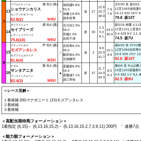
鹿 牝3 (美)
京5/30 良 葵SG3
リアルスティール
池添謙6.8%
12.6
ショウナンカリス
12芝1083池添謙55
53.0
7.9
13
○
追
27
25.7
14-13 420 16ゲ
加藤士8.8%
7.8
ロシアンサモワール
38.9
79.8 坂10T
国本哲秀
Ｗ4U
82.8(2)
7
鹿 牝4 (栗)
新5/24 稍重 4上
ダイワメジャー
古川吉2.3%
2.3
セイプリーズ
12芝1101上里直53
56.0
43.5
14
差
30
5.0
5-4 428 6ゲ 2人
1
宮徹2.3%
40.0
レディトゥプリーズ
8.1
74.5 坂7U
吉田千津
Ｗ6U
75.6(10)
芦 牝6 (栗)
函6/20 良 STV
グランプリボス
吉田隼8.2%
9.9
モズアンタレス
12芝1084吉田隼56
56.0
10.1
15
△
追
2
20.5
10-6 506 15ゲ 
飯田祐4.4%
9.8
モズフリムカナイデ
31.7
82.6 坂16T
北側雅司
Ｗ2U
81.6(4)
8
栗 牝4 (美)
東6/6 良 ﾃﾚ山2
ナダル
斎藤新8.9%
11.7
サンタアニタ
14芝1203斎藤新53
56.0
8.5
16
▲
差
37
24.0
4-4 482 1ゲ 8人
4
斎藤誠7.1%
8.3
ワンスインナムーン
36.5
82.5 坂9U
諸江幸祐
Ｗ6U
82.4(3)
＜レース見解＞
１着候補 (06)マナボニート (15)モズアンタレス
２着候補
３着候補
＜高配当期待馬フォーメーション＞
1着指定 (6,15)－ (6,13,16,15,2)－ (6,13,16,15,2,7,3,9,11) 200円 
＜能力順フォーメーション＞