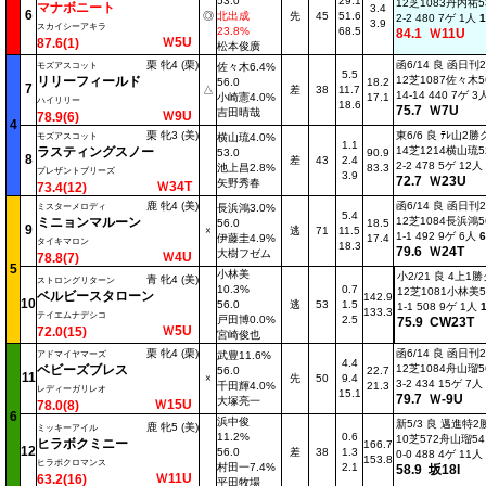
53.0
29.1
12芝1083丹内祐53
マナボニート
3.4
6
◎
北出成
先
45
51.6
2-2 480 7ゲ 1人
1
3.9
スカイシーアキラ
23.8%
68.5
84.1 Ｗ11U
Ｗ5U
87.6(1)
松本俊廣
栗 牝4 (栗)
函6/14 良 函日
モズアスコット
佐々木6.4%
5.5
リリーフィールド
12芝1087佐々木56
56.0
18.2
7
△
差
38
11.7
14-14 440 7ゲ 
小崎憲4.0%
17.1
ハイリリー
18.6
75.7 Ｗ7U
吉田晴哉
Ｗ9U
78.9(6)
4
栗 牝3 (美)
東6/6 良 ﾃﾚ山2
モズアスコット
横山琉4.0%
1.1
ラスティングスノー
14芝1214横山琉52
53.0
90.9
8
差
43
2.4
2-2 478 5ゲ 12人
池上昌2.8%
83.3
プレザントブリーズ
3.9
72.7 Ｗ23U
矢野秀春
Ｗ34T
73.4(12)
鹿 牝4 (美)
函6/14 良 函日
ミスターメロディ
長浜鴻3.0%
5.4
ミニョンマルーン
12芝1084長浜鴻56
56.0
18.5
9
×
逃
71
11.5
1-1 492 9ゲ 6人
6
伊藤圭4.9%
17.4
タイキマロン
18.3
79.6 Ｗ24T
大樹フゼム
Ｗ4U
78.8(7)
5
小林美
小2/21 良 4上1
青 牝4 (美)
ストロングリターン
10.3%
0.7
12芝1081小林美53
ベルビースタローン
142.9
10
56.0
逃
53
1.5
1-1 508 9ゲ 1人
133.3
テイエムナデシコ
戸田博0.0%
2.5
75.9 CW23T
Ｗ5U
72.0(15)
宮崎俊也
栗 牝4 (栗)
函6/14 良 函日
アドマイヤマーズ
武豊11.6%
4.4
ベビーズブレス
12芝1084舟山瑠56
56.0
22.7
11
×
先
50
9.4
3-2 434 15ゲ 7人
千田輝4.0%
21.3
レディーガリレオ
15.1
79.7 Ｗ-9U
大塚亮一
Ｗ15U
78.0(8)
6
浜中俊
新5/3 良 邁進特
鹿 牝5 (美)
ミッキーアイル
11.2%
0.6
10芝572舟山瑠54 
ヒラボクミニー
166.7
12
56.0
差
38
1.3
0-0 488 4ゲ 11人
153.8
ヒラボクロマンス
村田一7.4%
2.1
58.9 坂18I
Ｗ11U
63.2(16)
平田牧場