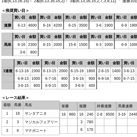
1着(6,13,16,15)－ 2着(6,13,16,15,2)－ 3着(6,13,16,15,2,7,3,9,11)
＜推奨買い目＞
買い目
金額
買い目
金額
買い目
金額
買い目
金額
買い目
金
連勝
6-13
4600
6-16
4200
6-15
3500
3-6
1900
6-9
190
買い目
金額
買い目
金額
買い目
金額
買い目
金額
買い目
金
馬単
6-16
2300
6-15
2000
15-6
1500
6-3
1000
6-9
100
3-6
800
買い目
金額
買い目
金額
買い目
金額
買い目
金額
買い目
3連複
6-13-16
2300
6-13-15
2000
6-15-16
1800
2-6-15
1400
3-6-13
6-9-13
1000
6-7-16
900
3-6-16
900
6-9-16
900
6-7-15
3-6-15
800
6-9-15
800
3-6-9
400
＜レース結果＞
着順
馬番
馬名
単勝
複勝
枠番連勝
馬番連勝
1
16
サンタアニタ
16
860
16
240
2-8
8500
3-16
244
2
3
マジカルフェアリー
3
780
6
170
3
6
マナボニート