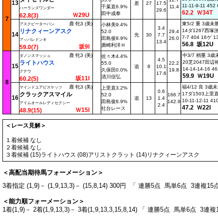
13
差
27
17.5
11-11-9-11 45
千葉直6.9%
11.4
ハーランズワンダー
29.6
62.2 Ｗ34T
田中成奉
Ｗ29U
62.8(3)
7
鹿 牝3 (美)
東5/2 重 3歳未
アスクピーターパン
小林美9.4%
3.4
リナクィーンアスク
14ダ1267西塚洸5
52.0
29.4
14
先
30
7.7
7-7 404 16ゲ 
田島俊8.9%
26.0
アッパレドンキ
13.4
56.8 坂12U
廣崎利洋Ｈ
坂9I
59.0(7)
鹿 牝3 (美)
中3/7 稍重 3歳
ダノンスマッシュ
佐々木4.4%
4.5
ライトハウス
20芝2047田辺裕5
55.0
22.2
15
追
8
10.1
14-14-14-16 
久保田0.0%
19.8
クナウ
17.6
59.9 Ｗ19U
清川信弘
坂11I
60.2(5)
8
鹿 牝3 (美)
福4/12 良 3歳
マインドユアビスケッツ
上里直3.2%
0.6
クラックアスマイル
17ダ1503上里直5
52.0
166.7
16
追
13
1.4
10-11-12-11 4
田島俊8.9%
142.9
アイムオールレディセクシー
2.4
47.2 Ｗ22I
社台レース
Ｗ15I
48.9(15)
＜レース見解＞
１着候補 なし
２着候補 なし
３着候補 (15)ライトハウス (08)アリストクラット (14)リナクィーンアスク
＜高配当期待馬フォーメーション＞
3着指定 (1,9)－ (1,9,13,3)－ (15,8,14) 300円 「 連勝5点 馬単6点 3連複
＜能力順フォーメーション＞
1着(1,9)－ 2着(1,9,13,3)－ 3着(1,9,13,3,15,8,14) 「 連勝5点 馬単6点 