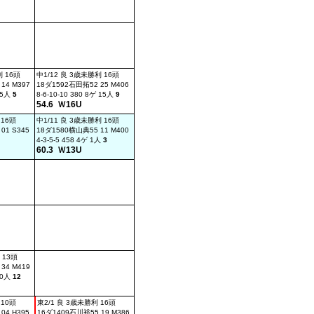
利 16頭
中1/12 良 3歳未勝利 16頭
14 M397
18ダ1592石田拓52 25 M406
 15人
5
8-6-10-10 380 8ゲ 15人
9
54.6 Ｗ16U
 16頭
中1/11 良 3歳未勝利 16頭
01 S345
18ダ1580横山典55 11 M400
4-3-5-5 458 4ゲ 1人
3
60.3 Ｗ13U
 13頭
34 M419
 10人
12
 10頭
東2/1 良 3歳未勝利 16頭
04 H395
16ダ1409石川裕55 19 M386