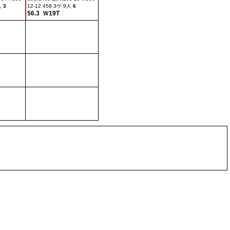
5人
3
12-12 458 3ゲ 9人
6
56.3 Ｗ19T