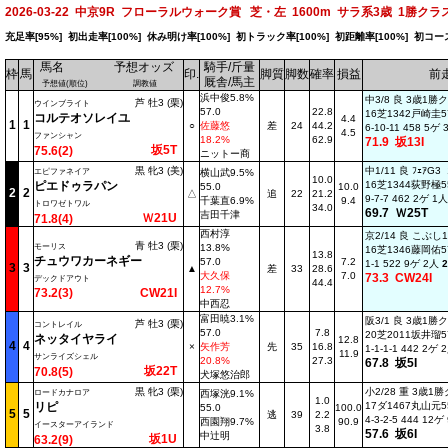
2026-03-22 中京9R フローラルウォーク賞 芝・左 1600m サラ系3歳 1勝クラス 
充足率[95%] 初出走率[100%] 休み明け率[100%] 初トラック率[100%] 初距離率[100%] 初コー
馬名
予想オッズ
騎手/斤量
枠
馬
印.
脚質
脚数
確率
損益
前
厩舎/馬主
予想値(順位)
調教値
浜中俊5.8%
中3/8 良 3歳1勝
芦 牡3 (栗)
ウインブライト
57.0
22.8
16芝1342戸崎圭57
コルテオソレイユ
4.4
1
1
○
佐藤悠
差
24
44.2
6-10-11 458 5ゲ
4.5
ファンシャン
18.2%
62.9
71.9 坂13I
坂5T
75.6(2)
ニットー商
黒 牝3 (美)
中1/11 良 ﾌｪｱG3
エピファネイア
横山武9.5%
10.0
ピエドゥラパン
16芝1344荻野極55
55.0
10.0
2
2
△
追
22
21.2
9-7-7 462 2ゲ 1
千葉直6.9%
9.4
トロワゼトワル
34.0
69.7 Ｗ25T
吉田千津
Ｗ21U
71.8(4)
西村淳
京2/14 良 こぶ
青 牡3 (栗)
モーリス
13.8%
16芝1346藤岡佑57
13.8
チュウワカーネギー
57.0
7.2
1-1 522 9ゲ 2人
2
3
3
▲
差
33
28.6
大久保
7.0
73.3 CW24I
デックドアウト
44.4
12.7%
73.2(3)
CW21I
中西忍
富田暁3.1%
阪3/1 良 3歳1勝
芦 牡3 (栗)
コントレイル
57.0
7.8
20芝2011坂井瑠57
ネッタイヤライ
12.8
4
4
×
矢作芳
先
35
16.8
1-1-1-1 442 2ゲ
11.9
サンライズシェル
20.8%
27.3
67.8 坂5I
坂22T
70.8(5)
犬塚悠治郎
黒 牝3 (栗)
小2/28 重 3歳1
ロードカナロア
西塚洸9.1%
1.0
リピ
17ダ1467丸山元55
55.0
100.0
5
5
逃
39
2.2
4-3-2-5 444 12
西園翔9.7%
90.9
イースターアイランド
3.8
57.6 坂6I
中辻明
坂1U
63.2(9)