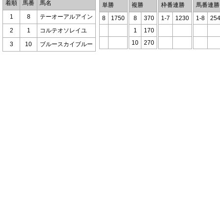
着順
馬番
馬名
単勝
複勝
枠番連勝
馬番連勝
1
8
テーオーアルアイン
8
1750
8
370
1-7
1230
1-8
25
2
1
コルテオソレイユ
1
170
10
270
3
10
ブルースカイブルー