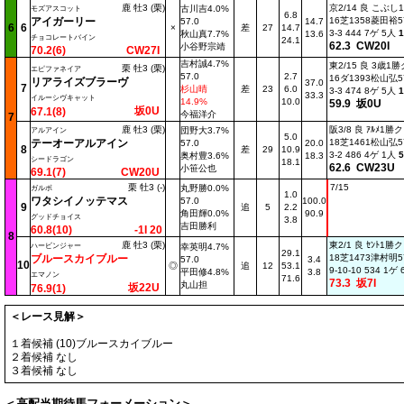
鹿 牡3 (栗)
京2/14 良 こぶ
古川吉4.0%
モズアスコット
6.8
アイガーリー
16芝1358菱田裕57
57.0
14.7
6
6
×
差
27
14.7
3-3 444 7ゲ 5人
1
秋山真7.7%
13.6
チョコレートバイン
24.1
62.3 CW20I
小谷野宗靖
70.2(6)
CW27I
吉村誠4.7%
東2/15 良 3歳1
栗 牡3 (栗)
エピファネイア
57.0
2.7
16ダ1393松山弘57
リアライズブラーヴ
37.0
7
杉山晴
差
23
6.0
3-3 474 8ゲ 5人
1
33.3
イルーシヴキャット
14.9%
10.0
59.9 坂0U
坂0U
67.1(8)
今福洋介
7
鹿 牡3 (栗)
阪3/8 良 ｱﾙﾒ1勝
団野大3.7%
アルアイン
5.0
テーオーアルアイン
18芝1461松山弘57
57.0
20.0
8
差
29
10.9
3-2 486 4ゲ 1人
5
奥村豊3.6%
18.3
シードラゴン
18.1
62.6 CW23U
小笹公也
69.1(7)
CW20U
栗 牡3 (-)
7/15
丸野勝0.0%
ガルボ
1.0
ワタシイノッテマス
57.0
100.0
9
追
5
2.2
角田輝0.0%
90.9
グッドチョイス
3.8
吉田勝利
60.8(10)
-1I 20
8
鹿 牡3 (栗)
東2/1 良 ｾﾝﾄ1勝
ハービンジャー
幸英明4.7%
29.1
ブルースカイブルー
18芝1473津村明57
57.0
3.4
10
◎
追
12
53.1
9-10-10 534 1ゲ
平田修4.8%
3.8
エマノン
71.6
73.3 坂7I
丸山担
坂22U
76.9(1)
＜レース見解＞
１着候補 (10)ブルースカイブルー
２着候補 なし
３着候補 なし
＜高配当期待馬フォーメーション＞