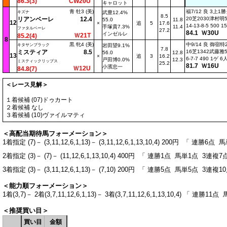
86.3(3)
CW20U
キャロット
青 牡3 (美)
福7/12 良 3上1
キズナ
武豊12.4%
8.5
リアンベーレ
12.4
20芝2030津村明55
55.0
11.8
12
×
追
5
17.6
14-13-8-5 500 
手塚貴7.3%
11.4
ファタルベーレ
27.2
84.1 Ｗ30U
インゼルレ
Ｗ21T
85.2(4)
8
黒 牝4 (美)
中9/14 良 御宿
キタサンブラック
岩田望9.1%
7.8
ミスティア
8.5
16芝1342武藤雅56
56.0
12.8
13
×
追
3
16.2
6-7-7 490 1ゲ 6
戸田博0.0%
12.3
ミスティックリップス
25.2
81.7 Ｗ16U
小濱忠一
Ｗ12U
84.8(7)
＜レース見解＞
１着候補 (07)ドゥカート
２着候補 なし
３着候補 (10)ヴァイルマティ
＜高配当期待馬フォーメーション＞
1着指定 (7)－ (3,11,12,6,1,13)－ (3,11,12,6,1,13,10,4) 200円 「 
2着指定 (3)－ (7)－ (11,12,6,1,13,10,4) 400円 「 連勝1点 馬単1点 3連
3着指定 (3)－ (3,11,12,6,1,13)－ (7,10) 200円 「 連勝5点 馬単5点 3連
＜能力順フォーメーション＞
1着(3,7)－ 2着(3,7,11,12,6,1,13)－ 3着(3,7,11,12,6,1,13,10,4) 「 
＜推奨買い目＞
買い目
金額