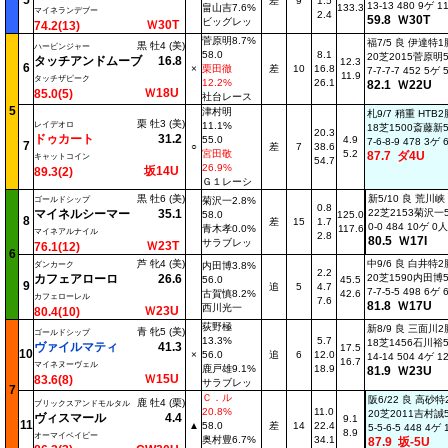
5
差
9
1.5
13-13 480 9ゲ 
畠山吉7.6%
133.3
マイネランデブー
2.4
59.8 Ｗ30T
ビッグレッ
Ｗ30T
74.2(13)
菅原明8.7%
福7/5 良 伊達特
黒 牡4 (美)
ハービンジャー
58.0
8.1
20芝2015菅原明58
タッチアンドムーブ
16.8
12.3
6
×
栗田徹
差
10
16.8
7-7-7-7 452 5ゲ
11.9
タッチザピーク
12.2%
26.1
82.1 Ｗ22U
Ｗ18U
85.0(5)
社台レース
5
津村明
札9/7 稍重 HTB
栗 牡3 (美)
レイデオロ
11.1%
18芝1500斎藤新55
20.3
ドゥカート
31.2
55.0
4.9
7-6-8-9 478 3ゲ
7
○
差
7
38.6
宮田敬
5.2
87.7 ダ4U
キャットコイン
54.7
26.9%
坂14U
89.3(2)
Ｇ１レーシ
黒 牡6 (美)
新5/10 良 荒川峡
ゴールドシップ
菊沢一2.8%
0.8
マイネルシーマー
35.1
22芝2153菊沢一58
58.0
125.0
8
差
15
1.7
0-0 484 10ゲ 0
青木孝0.0%
117.6
マイネアルナイル
2.8
80.5 Ｗ17I
サラブレッ
Ｗ23T
76.1(12)
6
芦 牝4 (美)
中9/6 良 白井特
ダンカーク
内田博3.8%
2.2
カフェアローロ
26.6
20芝1590内田博56
56.0
45.5
9
追
5
4.7
7-7-5-5 498 6ゲ
古賀慎8.2%
42.6
カフェローレル
7.6
81.8 Ｗ17U
西川光一
Ｗ23U
80.4(10)
荻野極
新8/9 良 三面川
青 牝5 (美)
ゴールドシップ
13.3%
5.7
18芝1456石川裕56
ヴァイルマティ
41.3
17.5
10
×
56.0
追
6
12.0
14-14 504 4ゲ 
16.7
マイネヌーヴェル
鹿戸雄9.1%
18.9
81.9 Ｗ23U
Ｗ15U
83.6(8)
サラブレッ
7
Ｃ．ル
阪6/22 良 高砂
鹿 牡4 (栗)
ブリックスアンドモルタル
20.8%
11.0
20芝2011吉村誠58
ヴィスマール
4.4
9.1
11
▲
58.0
差
14
22.4
5-5-6-5 448 4ゲ
8.9
オーマイベイビー
奥村豊6.7%
34.1
87.9 坂-5U