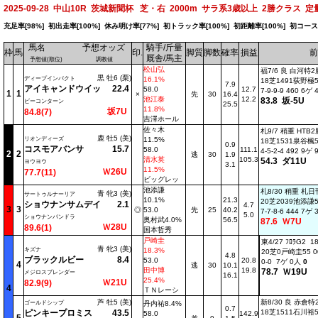
2025-09-28 中山10R 茨城新聞杯 芝・右 2000m サラ系3歳以上 2勝クラス 定量 
充足率[98%] 初出走率[100%] 休み明け率[77%] 初トラック率[100%] 初距離率[100%] 初コー
馬名
予想オッズ
騎手/斤量
枠
馬
印.
脚質
脚数
確率
損益
前
厩舎/馬主
予想値(順位)
調教値
松山弘
福7/6 良 白河特
黒 牡6 (栗)
ディープインパクト
16.1%
18芝1491荻野極58
7.9
アイキャンドウイッ
22.4
58.0
12.7
7-9-9-9 460 6ゲ
1
1
×
先
30
16.4
池江泰
12.2
83.8 坂-5U
ビーコンターン
25.5
11.8%
坂7U
84.8(7)
吉澤ホール
佐々木
札9/7 稍重 HTB
鹿 牡5 (美)
リオンディーズ
11.5%
18芝1531泉谷楓58
0.9
コスモアバンサ
15.7
58.0
111.1
4-5-2-4 492 9ゲ
2
2
逃
30
1.9
清水英
105.3
54.3 ダ11U
ヨウヨウ
3.1
11.5%
Ｗ26U
77.7(11)
ビッグレッ
池添謙
札8/30 稍重 札
青 牝3 (美)
サートゥルナーリア
10.1%
21.3
20芝2039池添謙53
ショウナンサムデイ
2.1
4.7
3
3
◎
53.0
先
25
40.2
7-7-8-6 444 7ゲ
5.0
ショウナンパンドラ
奥村武4.0%
56.5
87.6 Ｗ7U
Ｗ28U
89.6(1)
国本哲秀
戸崎圭
東4/27 ﾌﾛﾗG2 1
青 牝3 (美)
キズナ
18.3%
20芝0戸崎圭55 0
4.8
ブラックルビー
8.4
53.0
20.8
0-0 7ゲ 0人
0
4
逃
30
10.1
田中博
19.8
78.7 Ｗ19U
メジロスプレンダー
16.1
25.4%
Ｗ21U
82.9(9)
4
ＴＮレーシ
芦 牡5 (美)
新8/30 良 赤倉
ゴールドシップ
丹内祐8.4%
0.7
ピンキープロミス
43.5
18芝1511石川裕54
58.0
142.9