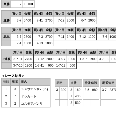
単勝
7
10100
買い目
金額
買い目
金額
買い目
金額
買い目
金額
連勝
3-7
5400
7-11
2700
7-12
2000
6-7
2000
買い目
金額
買い目
金額
買い目
金額
買い目
金額
買い目
金
馬単
3-7
2800
7-3
2700
7-11
1400
7-12
1100
7-6
100
7-1
1000
7-13
1000
買い目
金額
買い目
金額
買い目
金額
買い目
金額
買い目
金
3連複
3-7-11
2700
3-7-12
2000
3-6-7
1900
1-3-7
1900
3-7-13
19
3-7-10
1300
1-7-11
900
1-7-12
600
＜レース結果＞
着順
馬番
馬名
単勝
複勝
枠番連勝
馬番連勝
1
3
ショウナンサムデイ
3
300
3
160
3-5
980
3-7
237
2
7
ドゥカート
7
430
2
530
3
2
コスモアバンサ