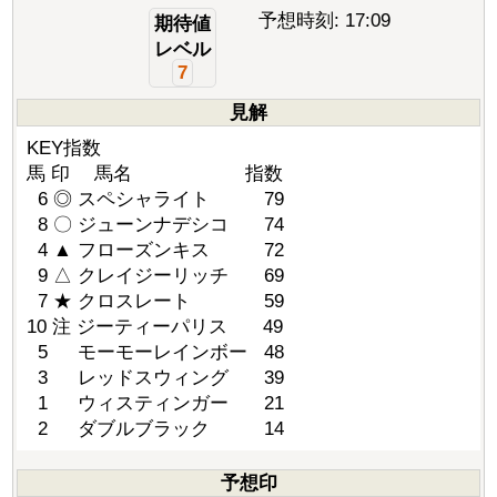
予想時刻: 17:09
期待値
レベル
7
見解
KEY指数
馬 印 馬名 指数
6 ◎ スペシャライト 79
8 〇 ジューンナデシコ 74
4 ▲ フローズンキス 72
9 △ クレイジーリッチ 69
7 ★ クロスレート 59
10 注 ジーティーパリス 49
5 モーモーレインボー 48
3 レッドスウィング 39
1 ウィスティンガー 21
2 ダブルブラック 14
予想印