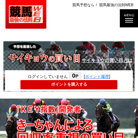
競馬予想なら！ 競馬最強の法則WEB
サイキョウの買い目とは
0
P
ログインしていません
[
ポイント履歴
]
ポイントを購入する