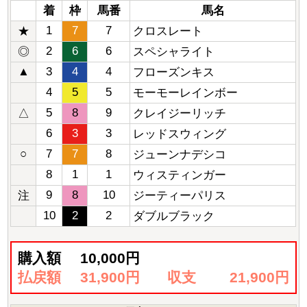
着
枠
馬番
馬名
1
7
7
★
クロスレート
2
6
6
◎
スペシャライト
▲
3
4
4
フローズンキス
4
5
5
モーモーレインボー
5
8
9
△
クレイジーリッチ
6
3
3
レッドスウィング
○
7
7
8
ジューンナデシコ
8
1
1
ウィスティンガー
9
8
10
注
ジーティーパリス
10
2
2
ダブルブラック
購入額
10,000円
払戻額
31,900円
収支
21,900円