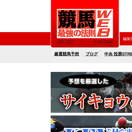
編集
厳選競馬予想
ブログ
中央 投票STR