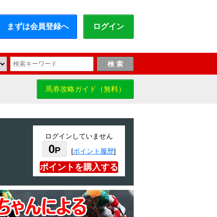
まずは会員登録へ
ログイン
馬券攻略ガイド（無料）
ログインしていません
0
P
[
ポイント履歴
]
ポイントを購入する