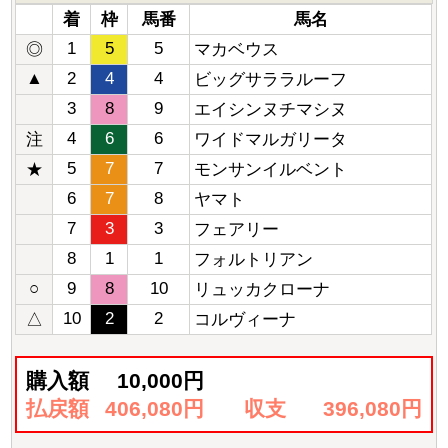
着
枠
馬番
馬名
1
5
5
◎
マカベウス
▲
2
4
4
ビッグサララルーフ
3
8
9
エイシンヌチマシヌ
4
6
6
注
ワイドマルガリータ
5
7
7
★
モンサンイルベント
6
7
8
ヤマト
7
3
3
フェアリー
8
1
1
フォルトリアン
○
9
8
10
リュッカクローナ
10
2
2
△
コルヴィーナ
購入額
10,000円
払戻額
406,080円
収支
396,080円