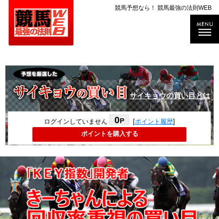
競馬予想なら！ 競馬最強の法則WEB
サイキョウの買い目とは
0
P
ログインしていません
[
ポイント履歴
]
ポイントを購入する