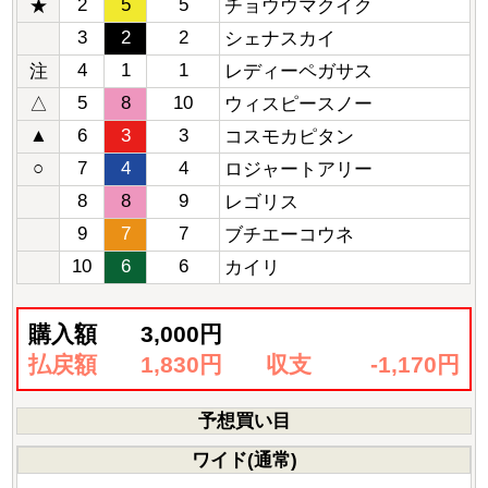
2
5
5
★
チョウウマクイク
3
2
2
シェナスカイ
4
1
1
注
レディーペガサス
5
8
10
△
ウィスピースノー
▲
6
3
3
コスモカピタン
○
7
4
4
ロジャートアリー
8
8
9
レゴリス
9
7
7
ブチエーコウネ
10
6
6
カイリ
購入額
3,000円
払戻額
1,830円
収支
-1,170円
予想買い目
ワイド(通常)