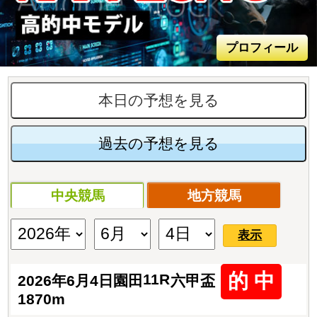
プロフィール
本日の予想を見る
過去の予想を見る
中央競馬
地方競馬
表示
的 中
11R
2026年6月4日
園田
六甲盃
1870m