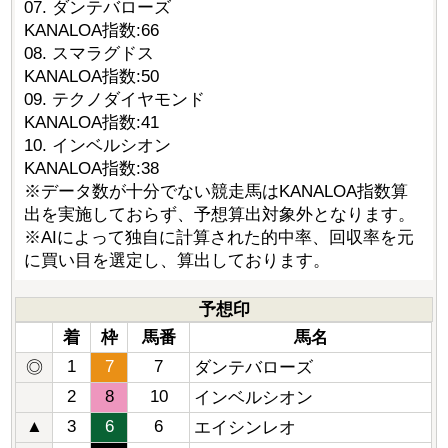
07. ダンテバローズ
KANALOA指数:66
08. スマラグドス
KANALOA指数:50
09. テクノダイヤモンド
KANALOA指数:41
10. インベルシオン
KANALOA指数:38
※データ数が十分でない競走馬はKANALOA指数算
出を実施しておらず、予想算出対象外となります。
※AIによって独自に計算された的中率、回収率を元
に買い目を選定し、算出しております。
予想印
着
枠
馬番
馬名
1
7
7
◎
ダンテバローズ
2
8
10
インベルシオン
▲
3
6
6
エイシンレオ