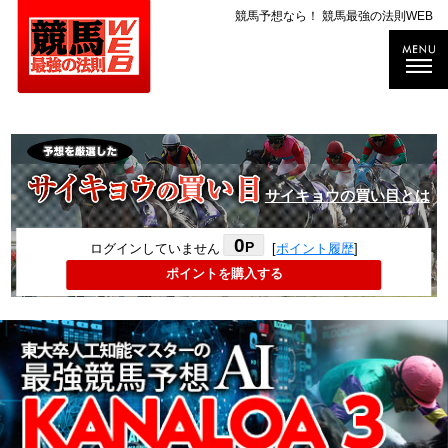
競馬予想なら！ 競馬最強の法則WEB
サイキョウの買い目とは
0
P
ログインしていません
[
ポイント履歴
]
ポイントを購入する