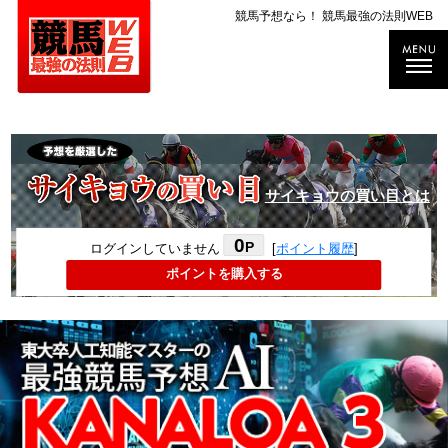
競馬予想なら！ 競馬最強の法則WEB
サイキョウの買い目とは
0
P
ログインしていません
[
ポイント履歴
]
ポイントを購入する