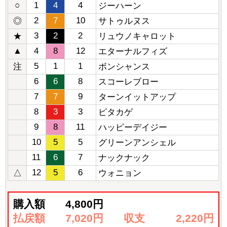
○
1
4
4
ジーハーン
2
7
10
◎
サトゥルヌス
3
2
2
★
リュウノキャロット
▲
4
8
12
エターナルフィズ
5
1
1
注
ボンシャンス
6
6
8
スコーレブロー
7
7
9
ターンイットアップ
8
3
3
ピタカゲ
9
8
11
ハッピーデイジー
10
5
5
グリーンアンシェル
11
6
7
ナックナック
12
5
6
△
ウォニョン
購入額
4,800円
払戻額
7,020円
収支
2,220円