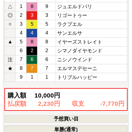
1
8
9
△
ジュエルドパリ
2
3
3
◎
リゴートゥー
○
3
5
5
ラクプエル
4
4
4
サンエルサ
▲
5
8
8
イヤーズストレイト
6
2
2
シマノダイヤモンド
7
6
6
注
ニシノウインド
8
7
7
★
エルマスデセーニ
9
1
1
トリプルハッピー
購入額
10,000円
払戻額
2,230円
収支
-7,770円
予想買い目
単勝(通常)