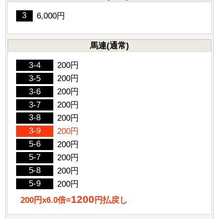
3
6,000円
馬連(通常)
3-4
200円
3-5
200円
3-6
200円
3-7
200円
3-8
200円
3-9
200円
5-6
200円
5-7
200円
5-8
200円
5-9
200円
1200
200円x6.0倍=
円払戻し