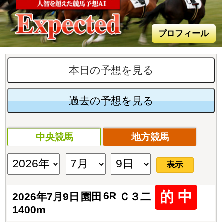
プロフィール
本日の予想を見る
過去の予想を見る
中央競馬
地方競馬
表示
的 中
6R
2026年7月9日
園田
Ｃ３二
1400m