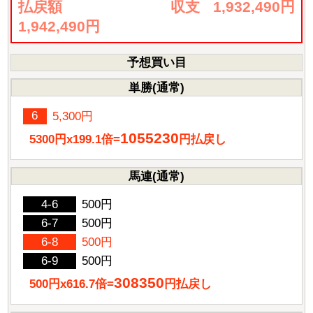
払戻額
収支
1,932,490円
1,942,490円
予想買い目
単勝(通常)
6
5,300円
1055230
5300円x199.1倍=
円払戻し
馬連(通常)
4-6
500円
6-7
500円
6-8
500円
6-9
500円
308350
500円x616.7倍=
円払戻し