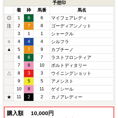
予想印
着
枠
馬番
馬名
1
6
6
◎
マイフェアレディ
2
7
8
注
ゴーディアンノット
3
1
1
シャークル
○
4
4
4
シルフラ
▲
5
7
9
カプチーノ
6
6
7
ラストフロンティア
7
8
10
ポルトディタリー
8
3
3
△
ウイニングショット
9
5
5
アメシスト
10
8
11
ゲイシール
11
2
2
★
カノアレディー
購入額
10,000円