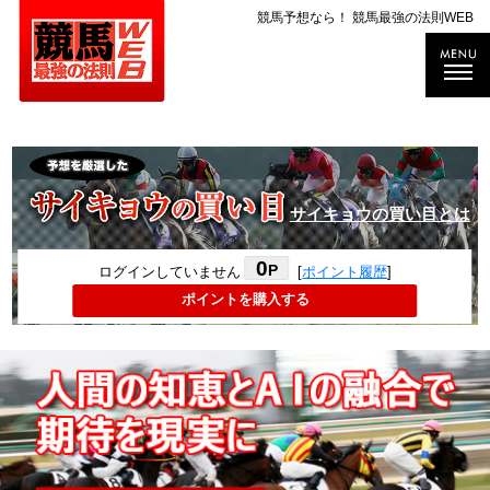
競馬予想なら！ 競馬最強の法則WEB
サイキョウの買い目とは
0
P
ログインしていません
[
ポイント履歴
]
ポイントを購入する