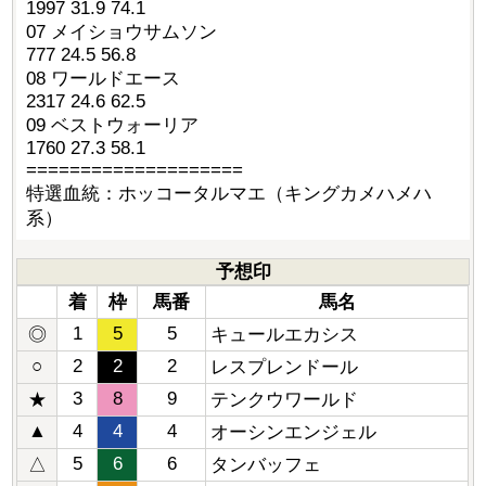
1997 31.9 74.1
07 メイショウサムソン
777 24.5 56.8
08 ワールドエース
2317 24.6 62.5
09 ベストウォーリア
1760 27.3 58.1
====================
特選血統：ホッコータルマエ（キングカメハメハ
系）
予想印
着
枠
馬番
馬名
1
5
5
◎
キュールエカシス
○
2
2
2
レスプレンドール
3
8
9
★
テンクウワールド
▲
4
4
4
オーシンエンジェル
5
6
6
△
タンバッフェ