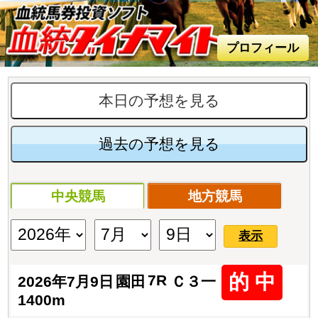
プロフィール
本日の予想を見る
過去の予想を見る
中央競馬
地方競馬
表示
的 中
7R
2026年7月9日
園田
Ｃ３一
1400m