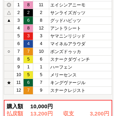
1
8
11
◎
エイシンアニーモ
2
2
2
△
サンライズガッツ
▲
3
6
8
グッドハビッツ
4
8
12
アントラシート
5
3
3
ヤマニンリジッド
6
4
4
マイネルアラウダ
○
7
7
10
ボンズドゥッカ
8
5
6
スナークダヴィンチ
9
1
1
ハーフェン
10
5
5
メリーセンス
11
6
7
★
キングヴァージル
12
7
9
スナークレジスト
購入額
10,000円
払戻額
13,200円
収支
3,200円