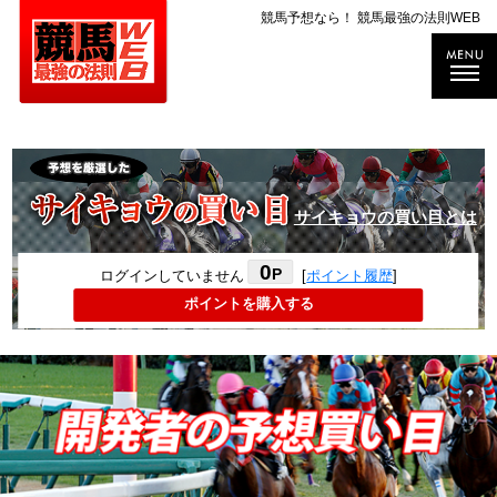
競馬予想なら！ 競馬最強の法則WEB
サイキョウの買い目とは
0
P
ログインしていません
[
ポイント履歴
]
ポイントを購入する