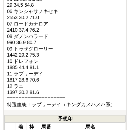
29 34.5 54.8
06 キンシャサノキセキ
2553 30.2 71.0
07 ロードカナロア
2410 37.4 76.2
08 ダノンバラード
990 36.9 80.7
09 トゥザグローリー
1442 29.2 75.3
10 ドレフォン
1885 44.4 81.1
11 ラブリーデイ
1817 28.6 70.6
12 ラニ
1397 30.2 81.6
====================
特選血統：ラブリーデイ（キングカメハメハ系）
予想印
着
枠
馬番
馬名