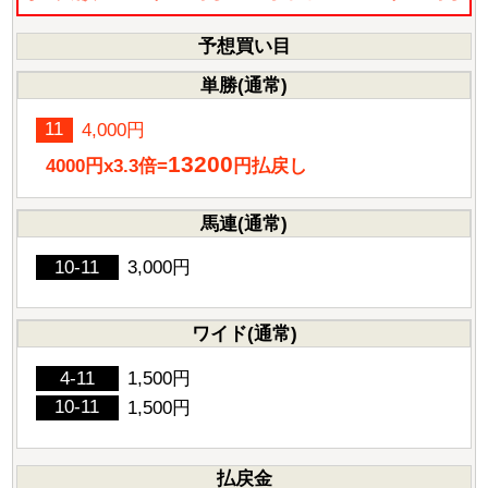
予想買い目
単勝(通常)
11
4,000円
13200
4000円x3.3倍=
円払戻し
馬連(通常)
10-11
3,000円
ワイド(通常)
4-11
1,500円
10-11
1,500円
払戻金