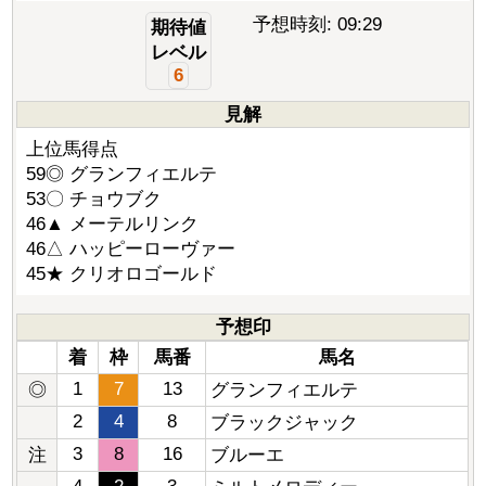
予想時刻: 09:29
期待値
レベル
6
見解
上位馬得点
59◎ グランフィエルテ
53〇 チョウブク
46▲ メーテルリンク
46△ ハッピーローヴァー
45★ クリオロゴールド
予想印
着
枠
馬番
馬名
1
7
13
◎
グランフィエルテ
2
4
8
ブラックジャック
3
8
16
注
ブルーエ