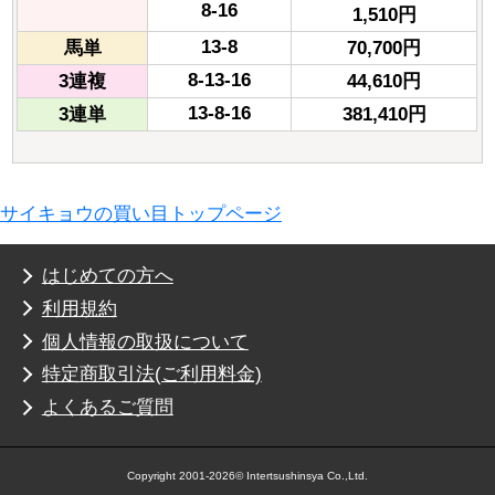
8-16
1,510円
13-8
馬単
70,700円
8-13-16
3連複
44,610円
13-8-16
3連単
381,410円
サイキョウの買い目トップページ
はじめての方へ
利用規約
個人情報の取扱について
特定商取引法(ご利用料金)
よくあるご質問
Copyright 2001-2026© Intertsushinsya Co.,Ltd.