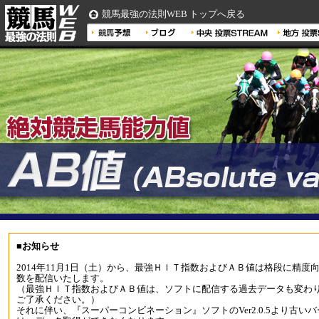
競馬最強の法則WEB トップへ戻る
■お知らせ
2014年11月1日（土）から、最強ＨＩＴ指数およびＡＢ値は格段に精度
数を配信いたします。
（最強ＨＩＴ指数およびＡＢ値は、ソフトに配信する過去データも変わ
ご了承ください。）
それに伴い、『スーパーコンビネーション』ソフトのVer2.0.5より古い