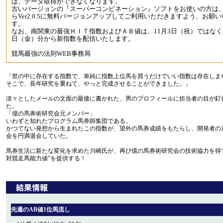
は、データ取得ができなくなります。
古いバージョンの『スーパーコンビネーション』ソフトをお使いの方は
らVer2.0.5に無料バージョンアップしてご利用いただきますよう、お願
す。
なお、南関東の最強ＨＩＴ指数およびＡＢ値は、11月3日（祝）ではなく、
日（金）分から新指数を配信いたします。
競馬最強の法則WEB事務局
「世の中に存在する指数で、単純に指数上位馬を買うだけでいい指数は存在しま
そこで、長年研究を重ねて、やっと完成させることができました。」
淡々としたメールの文面の最後に書かれた、男のプロフィールに担当者の目が釘
た。
「億の馬券術研究会元メンバー」
いわずと知れたプログラム馬券師集団である。
かつてない発想から生まれたこの指数が、望外の馬券成績をもたらし、開発者の
会を円満退会していた。
馬券生活に新たな変化を求めた川崎氏が、再び億の馬券術研究会の技術協力を得
対競走馬能力値”を提供する！
先週のAB値1位馬流し